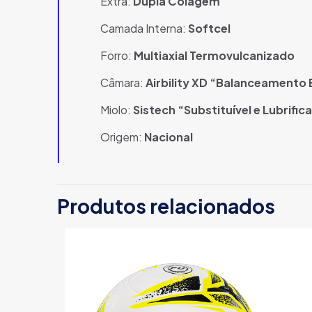
Extra:
Dupla Colagem
Camada Interna:
Softcel
Forro:
Multiaxial Termovulcanizado
Câmara:
Airbility XD “Balanceamento 
Miolo:
Sistech “Substituível e Lubrific
Origem:
Nacional
Produtos relacionados