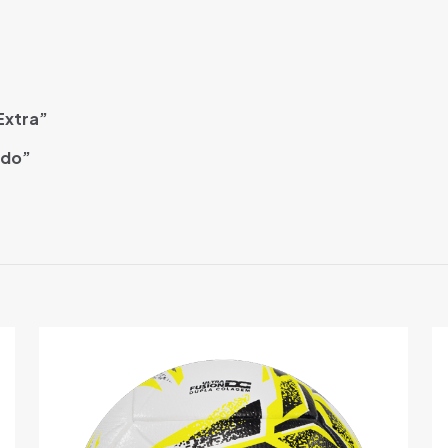
Extra”
ado”