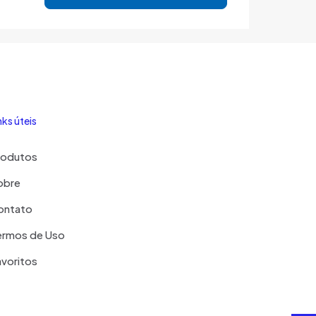
nks úteis
rodutos
obre
ontato
ermos de Uso
voritos