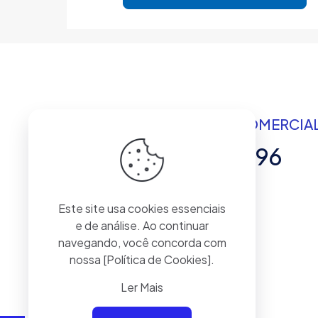
ATENDIMENTO COMERCIAL
12 99161-7196
Rua Nélson César de Oliveira, 103
Este site usa cookies essenciais
Jardim das Indústrias - SJC/SP
e de análise. Ao continuar
12 3207.4149
navegando, você concorda com
nossa
[Política de Cookies]
.
Ler Mais