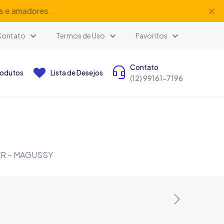
✕
is e amadores.
Contato
Termos de Uso
Favoritos
Contato
rodutos
Lista de Desejos
(12) 99161-7196
ER – MAGUSSY