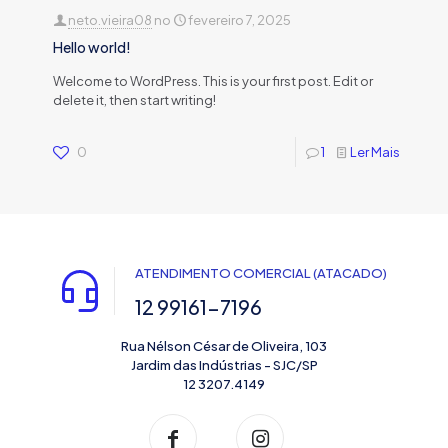
neto.vieira08
no
fevereiro 7, 2025
Hello world!
Welcome to WordPress. This is your first post. Edit or
delete it, then start writing!
0
1
Ler Mais
ATENDIMENTO COMERCIAL (ATACADO)
12 99161-7196
Rua Nélson César de Oliveira, 103
Jardim das Indústrias - SJC/SP
12 3207.4149