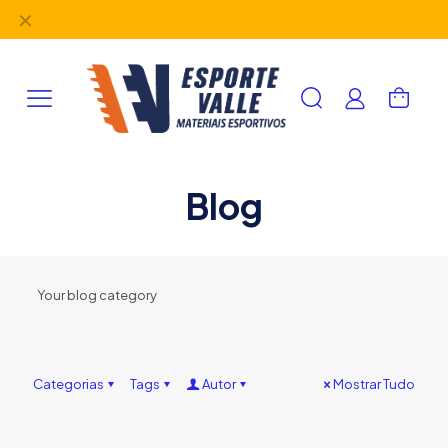
✕
Lojas especializadas em produtos e acessórios esportivos.
Blog
Your blog category
Categorias
Tags
Autor
Mostrar Tudo