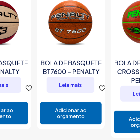
BASQUETE
BOLA DE BASQUETE
BOLA D
ENALTY
BT7600 – PENALTY
CROSSO
PE
mais
Leia mais
Le
ar ao
Adicionar ao
ento
orçamento
Adic
orç