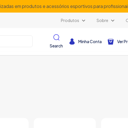
lizadas em produtos e acessórios esportivos para profissiona
Produtos
Sobre
Minha Conta
Ver P
Search