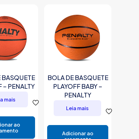
E BASQUETE
BOLA DE BASQUETE
 – PENALTY
PLAYOFF BABY –
PENALTY
ia mais
Leia mais
ionar ao
amento
Adicionar ao