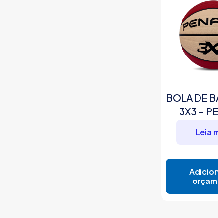
BOLA DE 
3X3 – P
Leia 
Adicion
orçam