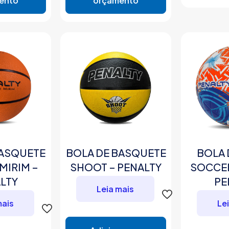
ento
orçamento
BASQUETE
BOLA DE BASQUETE
BOLA 
MIRIM –
SHOOT – PENALTY
SOCCER
LTY
PE
Leia mais
mais
Le