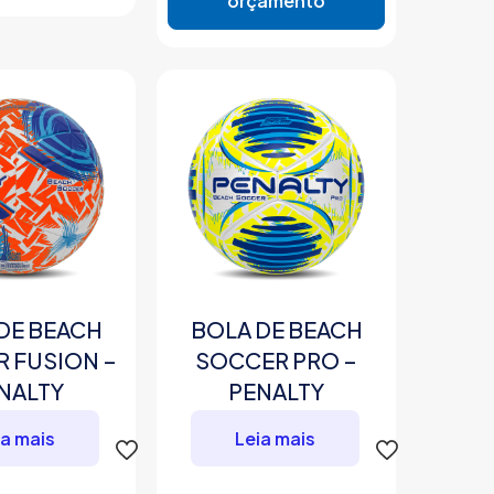
orçamento
DE BEACH
BOLA DE BEACH
 FUSION –
SOCCER PRO –
NALTY
PENALTY
ia mais
Leia mais