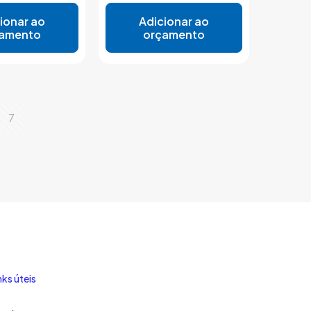
ionar ao
Adicionar ao
amento
orçamento
7
nks úteis