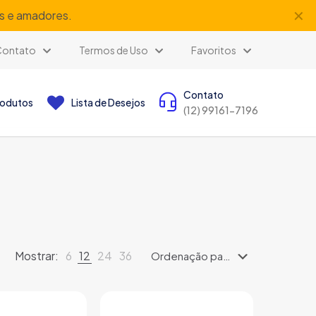
✕
is e amadores.
Contato
Termos de Uso
Favoritos
Contato
rodutos
Lista de Desejos
(12) 99161-7196
Mostrar:
6
12
24
36