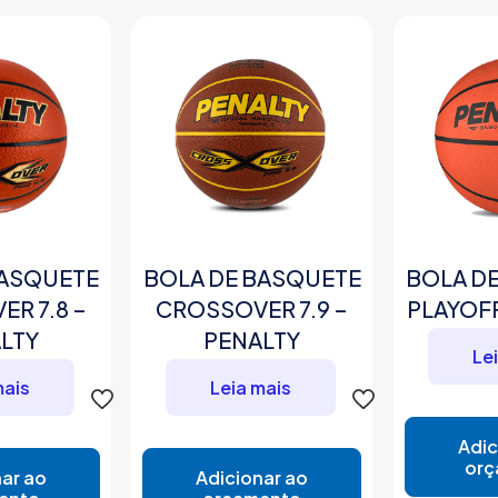
BASQUETE
BOLA DE BASQUETE
BOLA D
R 7.8 –
CROSSOVER 7.9 –
PLAYOFF
LTY
PENALTY
Le
mais
Leia mais
Adic
orç
ar ao
Adicionar ao