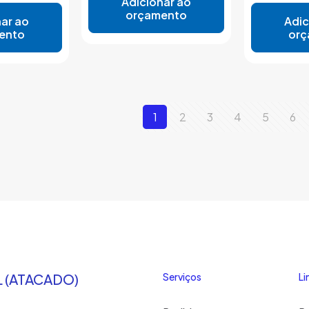
Adicionar ao
orçamento
ar ao
Adic
ento
orç
1
2
3
4
5
6
 (ATACADO)
Serviços
Li