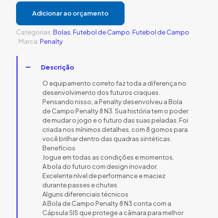
Adicionar ao orçamento
Categorias:
Bolas
,
Futebol de Campo
,
Futebol de Campo
Marca:
Penalty
Descrição
O equipamento correto faz toda a diferença no
desenvolvimento dos futuros craques.
Pensando nisso, a Penalty desenvolveu a Bola
de Campo Penalty 8 N3. Sua história tem o poder
de mudar o jogo e o futuro das suas peladas. Foi
criada nos mínimos detalhes, com 8 gomos para
você brilhar dentro das quadras sintéticas.
Benefícios
Jogue em todas as condições e momentos.
A bola do futuro com design inovador.
Excelente nível de performance e maciez
durante passes e chutes.
Alguns diferenciais técnicos
A Bola de Campo Penalty 8 N3 conta com a
Cápsula SIS que protege a câmara para melhor